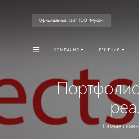
Официальный сайт ТОО "Мусан"
КОМПАНИЯ
РЕШЕНИЯ
Портфоли
реа
Самые главн