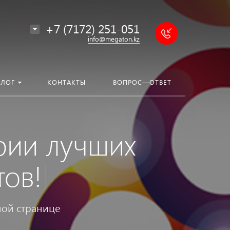
+7 (7172) 251-051
info@megaton.kz
БЛОГ
КОНТАКТЫ
ВОПРОС—ОТВЕТ
рии лучших
тов!
|
ной странице