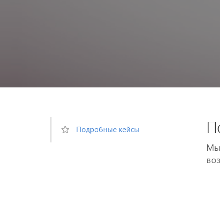
П
Подробные кейсы
Мы 
воз